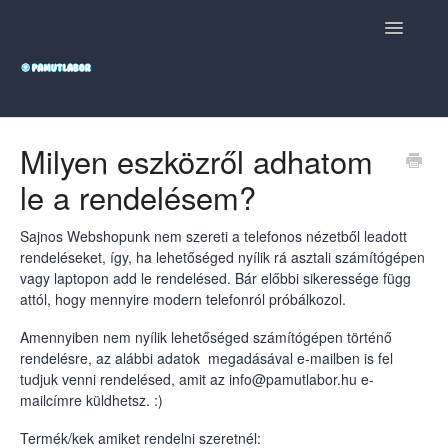
Toggle
Navigatio
Vissza a webshopba
Milyen eszközről adhatom
le a rendelésem?
Sajnos Webshopunk nem szereti a telefonos nézetből leadott
rendeléseket, így, ha lehetőséged nyílik rá asztali számítógépen
vagy laptopon add le rendelésed. Bár előbbi sikeressége függ
attól, hogy mennyire modern telefonról próbálkozol.
Amennyiben nem nyílik lehetőséged számítógépen történő
rendelésre, az alábbi adatok megadásával e-mailben is fel
tudjuk venni rendelésed, amit az
info@pamutlabor.hu
e-
mailcímre küldhetsz. :)
Termék/kek amiket rendelni szeretnél: